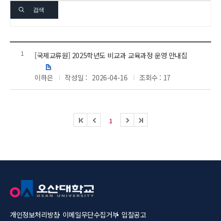
검색
1
[국제교류원] 2025학년도 비교과 교육과정 운영 안내집
첨
이하은
작성일 :
2026-04-16
조회수 : 17
부
파
일
처
이
다
마
1
음
전
음
지
막
개인정보처리방침
이메일무단수집거부
입찰공고