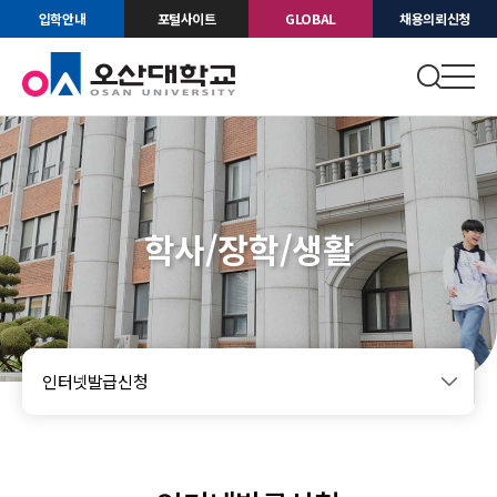
입학안내
포털사이트
GLOBAL
채용의뢰신청
학사/장학/생활
인터넷발급신청