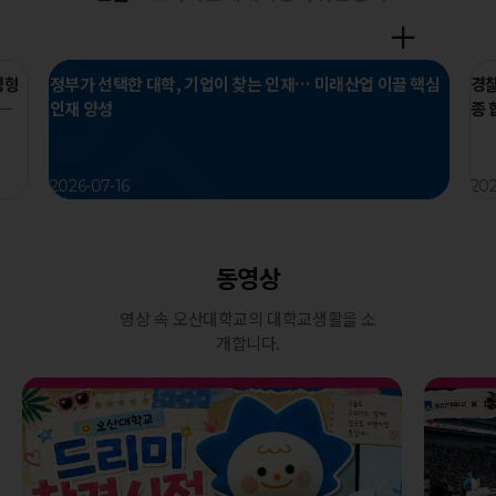
성형
정부가 선택한 대학, 기업이 찾는 인재… 미래산업 이끌 핵심
경찰
 ―
인재 양성
종 
2026-07-16
202
동영상
영상 속 오산대학교의 대학교생활을 소
개합니다.