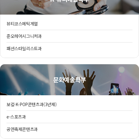
뷰티코스메틱계열
준오헤어시그니처과
패션스타일리스트과
문화예술학부
보컬·K-POP콘텐츠과(3년제)
e-스포츠과
공연축제콘텐츠과