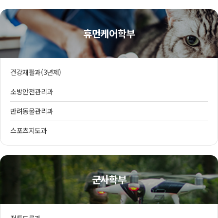
휴먼케어학부
건강재활과(3년제)
소방안전관리과
반려동물관리과
스포츠지도과
군사학부
전투드론과