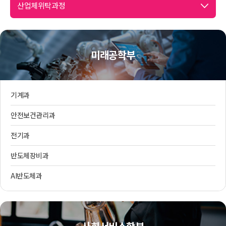
산업체위탁과정
미래공학부
기계과
안전보건관리과
전기과
반도체장비과
AI반도체과