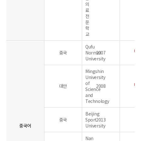
의
료
전
문
학
교
Qufu
중국
Normal
2007
University
Mingshin
University
of
대만
2008
Science
and
Technology
Beijing
중국
Sport
2013
중국어
University
Nan