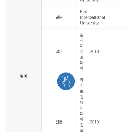
Kibi
일본
International
2010
University
쥰
세
이
일본
간
2010
호
대
학
일어
큐
수
보
건
복
지
대
학
일본
2010
종
합