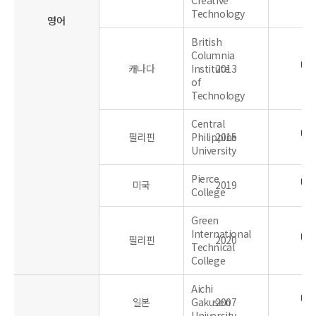
Technology
영어
British
Columnia
캐나다
Institute
2013
of
Technology
Central
필리핀
Philippine
2015
University
Pierce
미국
2019
College
Green
International
필리핀
2020
Technical
College
Aichi
일본
Gakusen
2007
University