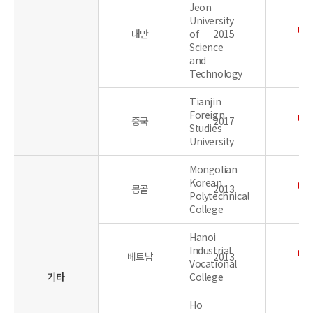
Jeon
University
대만
of
2015
Science
and
Technology
Tianjin
Foreign
중국
2017
Studies
University
Mongolian
Korean
몽골
2013
Polytechnical
College
Hanoi
Industrial
베트남
2013
Vocational
기타
College
Ho