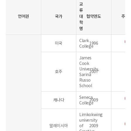
교
류
언어권
국가
대
협약연도
주요
학
명
Clark
미국
1996
College
James
Cook
University,
호주
2007
Sarina
Russo
School
Seneca
캐나다
2009
College
Limkokwing
university
말레이시아
of
2009
Creative