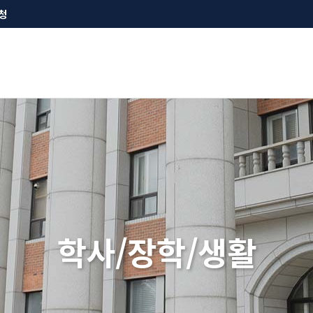
청
학사/장학/생활