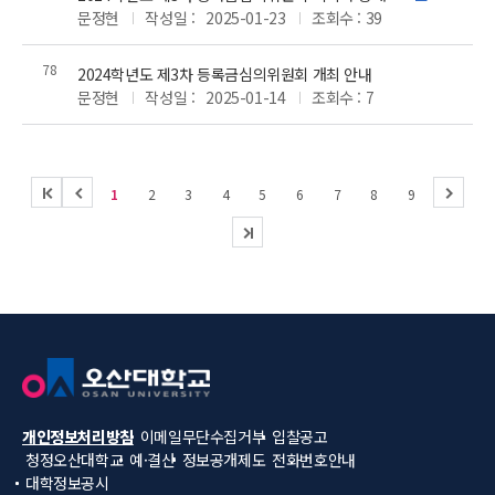
첨
문정현
작성일 :
2025-01-23
조회수 : 39
부
파
78
2024학년도 제3차 등록금심의위원회 개최 안내
일
문정현
작성일 :
2025-01-14
조회수 : 7
처
이
다
1
2
3
4
5
6
7
8
9
음
전
음
마
지
막
개인정보처리방침
이메일무단수집거부
입찰공고
청정오산대학교
예·결산
정보공개제도
전화번호안내
대학정보공시