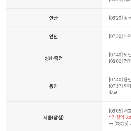
[08:20]
안산
[07:20]
인천
[07:40]
성남·죽전
[08:00]
[07:40]
[07:57]
용인
학교
[08:05]
* 잠실역 2
서울(잠실)
→ [08:1