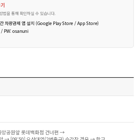
하기
방법을 통해 확인하실 수 있습니다.
 차량관제 앱 설치 (Google Play Store / App Store)
 / PW: osanuni
 청계중앙공원앞 롯데백화점 건너편 →
 앞 → [08:50] 오산대역(2번출구) 승강장 경유 → 학교