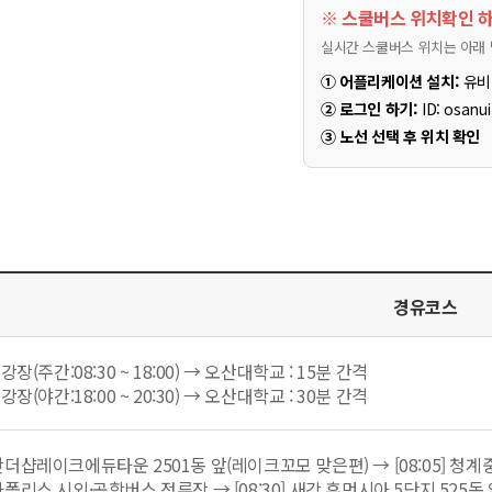
※ 스쿨버스 위치확인 
실시간 스쿨버스 위치는 아래 
① 어플리케이션 설치:
유비칸
② 로그인 하기:
ID: osanui
③ 노선 선택 후 위치 확인
경유코스
장(주간:08:30 ~ 18:00) → 오산대학교 : 15분 간격
장(야간:18:00 ~ 20:30) → 오산대학교 : 30분 간격
 동탄더샵레이크에듀타운 2501동 앞(레이크꼬모 맞은편) → [08:05]
 메타폴리스 시외·공항버스 정류장 → [08:30] 새강 휴먼시아 5단지 525동