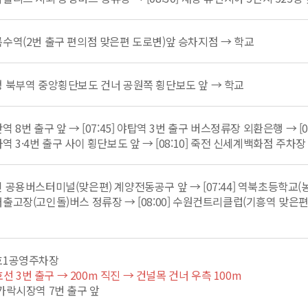
 상록수역(2번 출구 편의점 맞은편 도로변)앞 승차지점 → 학교
 부평 북부역 중앙횡단보도 건너 공원쪽 횡단보도 앞 → 학교
 모란역 8번 출구 앞 → [07:45] 야탑역 3번 출구 버스정류장 외환은행 → 
 정자역 3·4번 출구 사이 횡단보도 앞 → [08:10] 죽전 신세계백화점 주차
 용인 공용버스터미널(맞은편) 계양전동공구 앞 → [07:44] 역북초등학교
 현대출고장(고인돌)버스 정류장 → [08:00] 수원컨트리클럽(기흥역 맞은편
 서호1공영주차장
호선 3번 출구 → 200m 직진 → 건널목 건너 우측 100m
5] 가락시장역 7번 출구 앞