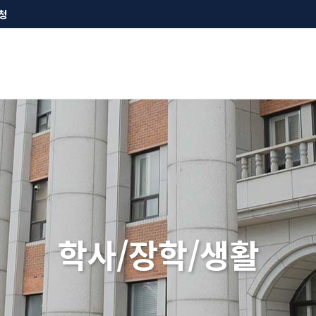
청
학사/장학/생활