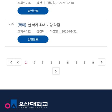
조회수 : 96
남건
작성일 :
2026-02-18
답변완료
725
[학적]
한 학기 최대 교양 학점
조회수 : 82
김경덕
작성일 :
2026-01-31
답변완료
처
이
다
1
2
3
4
5
6
7
8
9
음
전
음
마
지
막