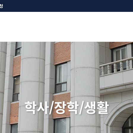
청
학사/장학/생활