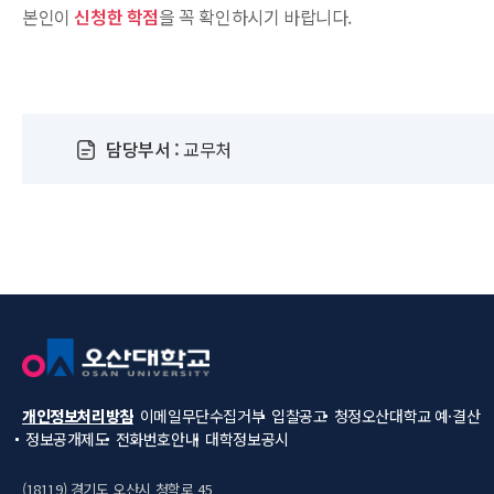
본인이
신청한 학점
을 꼭 확인하시기 바랍니다.
담당부서 :
교무처
개인정보처리방침
이메일무단수집거부
입찰공고
청정오산대학교
예·결산
정보공개제도
전화번호안내
대학정보공시
(18119) 경기도 오산시 청학로 45