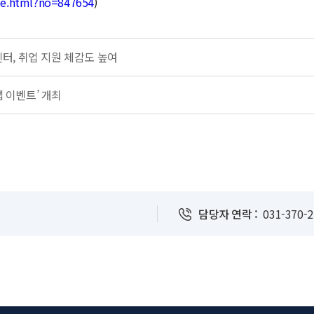
cle.html?no=847654
)
, 취업 지원 체감도 높여
맵 이벤트’ 개최
담당자 연락 :
031-370-