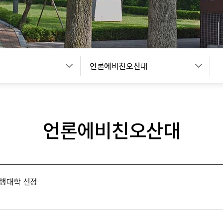
언론에비친오산대
언론에비친오산대
수행대학 선정