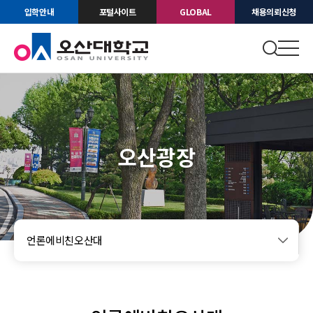
입학안내
포털사이트
GLOBAL
채용의뢰신청
오산광장
언론에비친오산대