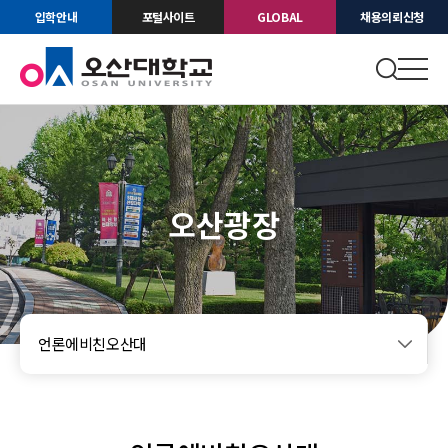
입학안내
포털사이트
GLOBAL
채용의뢰신청
오산광장
언론에비친오산대