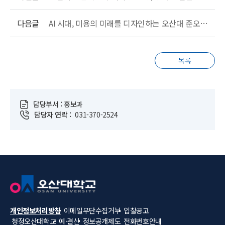
다음글
AI 시대, 미용의 미래를 디자인하는 오산대 준오헤어시그니처과, ‘K-B.T.S 포토공모전’ 압도적 싹쓸이!
목록
담당부서 :
홍보과
담당자 연락 :
031-370-2524
개인정보처리방침
이메일무단수집거부
입찰공고
청정오산대학교
예·결산
정보공개제도
전화번호안내