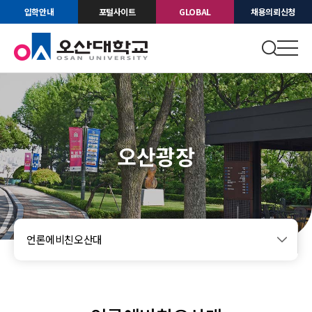
입학안내
포털사이트
GLOBAL
채용의뢰신청
오산광장
언론에비친오산대