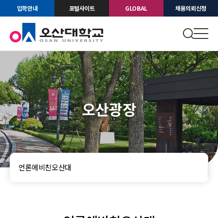
입학안내
포털사이트
GLOBAL
채용의뢰신청
오산광장
언론에비친오산대