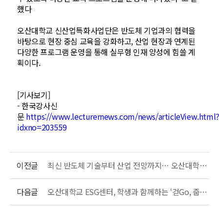
했다
오산대학교 신산업특화사업단은 반도체 기업과의 협력을
바탕으로 현장 중심 교육을 강화하고, 산업 현장과 연계된
다양한 프로그램 운영을 통해 실무형 인재 양성에 힘쓸 계
획이다.
[기사보기]
- 한국강사신
문
https://www.lecturernews.com/news/articleView.html
idxno=203559
이전글
최신 반도체 기술부터 산업 전망까지… 오산대학교 산업체 인사특강 개최
다음글
오산대학교 ESG센터, 학생과 함께하는 ‘걷Go, 줍Go(플로깅)’ 실시