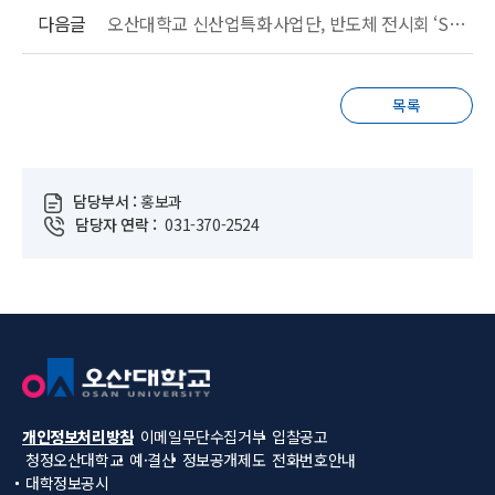
다음글
오산대학교 신산업특화사업단, 반도체 전시회 ‘SMART SMT&PCB ASSEMBLY’ 참관
목록
담당부서 :
홍보과
담당자 연락 :
031-370-2524
개인정보처리방침
이메일무단수집거부
입찰공고
청정오산대학교
예·결산
정보공개제도
전화번호안내
대학정보공시