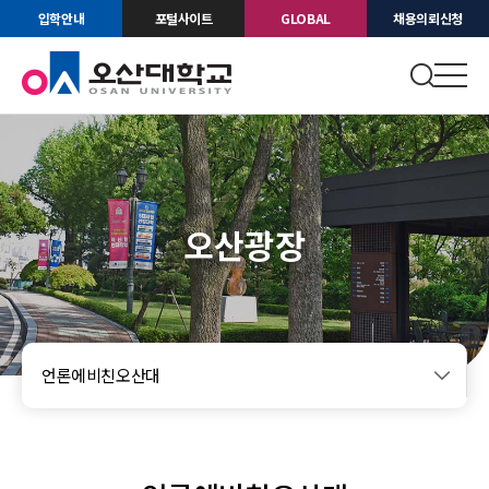
입학안내
포털사이트
GLOBAL
채용의뢰신청
오산광장
언론에비친오산대