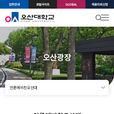
입학안내
포털사이트
GLOBAL
채용의뢰신청
오산광장
언론에비친오산대