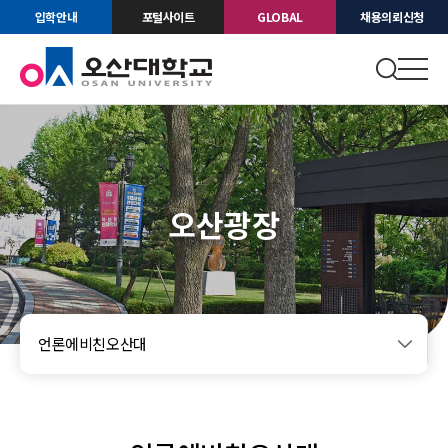
입학안내
포털사이트
GLOBAL
채용의뢰신청
오산광장
언론에비친오산대